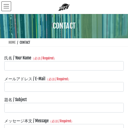
コ
ナ
ン
ビ
テ
ゲ
ン
ー
CONTACT
ツ
シ
に
ョ
移
ン
HOME
CONTACT
動
に
移
動
氏名 / Your Name
（必須 / Required）
メールアドレス / E-Mail
（必須 / Required）
題名 / Subject
メッセージ本文 / Message
（必須 / Required）